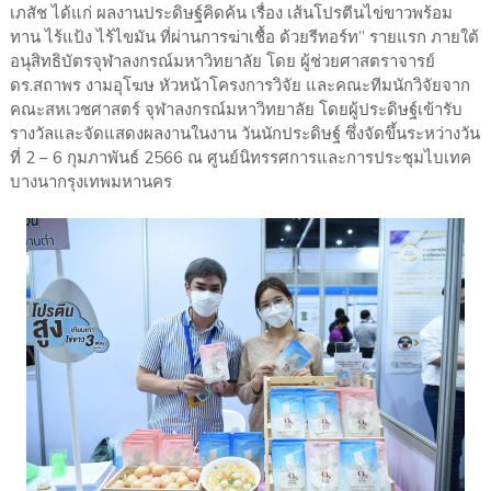
เภสัช ได้แก่ ผลงานประดิษฐ์คิดค้น เรื่อง เส้นโปรตีนไข่ขาวพร้อม
ทาน ไร้แป้ง ไร้ไขมัน ที่ผ่านการฆ่าเชื้อ ด้วยรีทอร์ท” รายแรก ภายใต้
อนุสิทธิบัตรจุฬาลงกรณ์มหาวิทยาลัย โดย ผู้ช่วยศาสตราจารย์
ดร.สถาพร งามอุโฆษ หัวหน้าโครงการวิจัย และคณะทีมนักวิจัยจาก
คณะสหเวชศาสตร์ จุฬาลงกรณ์มหาวิทยาลัย โดยผู้ประดิษฐ์เข้ารับ
รางวัลและจัดแสดงผลงานในงาน วันนักประดิษฐ์ ซึ่งจัดขึ้นระหว่างวัน
ที่ 2 – 6 กุมภาพันธ์ 2566 ณ ศูนย์นิทรรศการและการประชุมไบเทค
บางนากรุงเทพมหานคร