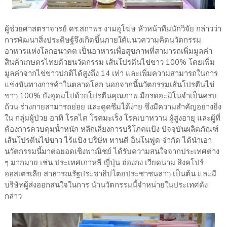
ผู้ช่วยศาสตราจารย์ ดร.สถาพร งามอุโฆษ หัวหน้าทีมนักวิจัย กล่าวว่า
การพัฒนาสิ่งประดิษฐ์จึงเกิดขึ้นภายใต้แนวความคิดนวัตกรรม
อาหารแห่งโลกอนาคต เป็นอาหารเพื่อสุขภาพที่สามารถเพิ่มมูลค่า
สินค้าเกษตรไทยด้วยนวัตกรรม เส้นโปรตีนไข่ขาว 100% โดยเพิ่ม
มูลค่าจากไข่ขาวปกติได้สูงถึง 14 เท่า และเพิ่มความสามารถในการ
แข่งขันทางการค้าในตลาดโลก นอกจากนี้นวัตกรรมเส้นโปรตีนไข่
ขาว 100% ยังอุดมไปด้วยโปรตีนคุณภาพ มีกรดอะมิโนจำเป็นครบ
ถ้วน ร่างกายสามารถย่อย และดูดซึมได้ง่าย ซึ่งมีความสำคัญอย่างยิ่ง
ใน กลุ่มผู้ป่วย อาทิ โรคไต โรคมะเร็ง โรคเบาหวาน ผู้สูงอายุ และผู้ที่
ต้องการควบคุมน้ำหนัก หลีกเลี่ยงการบริโภคแป้ง ปัจจุบันผลิตภัณฑ์
เส้นโปรตีนไข่ขาว ไร้แป้ง บริษัท ทานดี อินโนฟูด จำกัด ได้นำเอา
นวัตกรรมนี้มาต่อยอดเชิงพาณิชย์ ได้รับความสนใจจากประเทศต่าง
ๆ มากมาย เช่น ประเทศเกาหลี ญี่ปุ่น ฮ่องกง เวียดนาม สิงคโปร์
ออสเตรเลีย สาธารณรัฐประชาธิปไตยประชาชนลาว เป็นต้น และมี
บริษัทผู้ส่งออกสนใจในการ นำนวัตกรรมนี้จำหน่ายในประเทศดัง
กล่าว