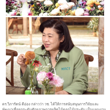
ดร.วิภารัตน์ ดีอ่อง กล่าวว่า วช. ได้ให้การสนับสนุนการวิจัยและ
พัฒนาเพื่อยกระดับศักยภาพการผลิตไม้ดอกไม้ประดับ เป็นแผนงาน