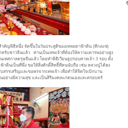
ที่สำคัญพิธีหนึ่ง จัดขึ้นในวันประสูติของเทพยดาฟ้าดิน (ทีกงแซ)
ง สำหรับชาวจีนแล้ว ท่านเป็นเทพเจ้าที่ต้องให้ความเคารพอย่างสูง
านเทศกาลตรุษจีนแล้ว โดยทำพิธีเวียนธูปรอบศาลเจ้า 3 รอบ ตั้ง
ป็นที่พึ่ง ขอให้สิ่งศักดิ์สิทธิ์ที่ตนนับถือ เช่น หลวงปู่ไต้ฮง
บสรรเสริญและขอพรจากเทพเจ้า เพื่อทำให้จิตใจเบิกบาน
จีนอย่างมีความสุข และเป็นสิริมงคลแก่ตนเองและครอบครั