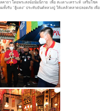
งคลคาถา โดยพระสงฆ์อนัมนิกาย เพื่อ สะเดาะเคราะห์ เสริมโชค
ั้งรับ “ฮู้แดง” ประทับยันต์หลวงปู่ ให้แคล้วคลาดปลอดภัย เพื่อ