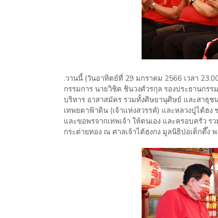
.วานนี้ (วันอาทิตย์ที่ 29 มกราคม 2566 เวลา 23.0
กรรมการ นายวิชิต ชินวงศ์วรกุล รองประธานกรร
บริหาร อาสาสมัคร รวมทั้งศิษยานุศิษย์ และสาธุชนจำ
เทพยดาฟ้าดิน (เจ้าแห่งสวรรค์) และหลวงปู่ไต้ฮ
และขอพรจากเทพเจ้า ให้ตนเอง และครอบครัว รวมถ
กระต่ายทอง ณ ศาลเจ้าไต้ฮงกง มูลนิธิป่อเต็กตึ๊ง