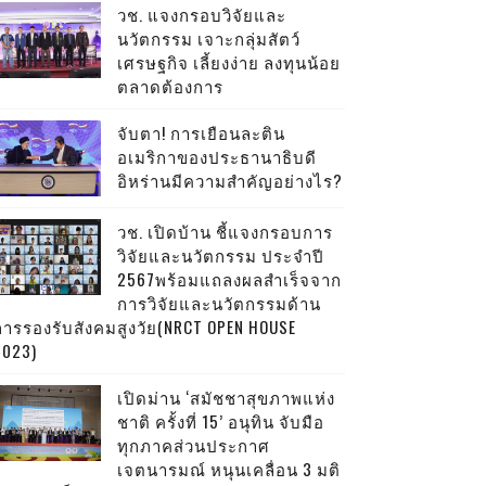
วช. แจงกรอบวิจัยและ
นวัตกรรม เจาะกลุ่มสัตว์
เศรษฐกิจ เลี้ยงง่าย ลงทุนน้อย
ตลาดต้องการ
จับตา! การเยือนละติน
อเมริกาของประธานาธิบดี
อิหร่านมีความสำคัญอย่างไร?
วช. เปิดบ้าน ชี้แจงกรอบการ
วิจัยและนวัตกรรม ประจำปี
2567พร้อมแถลงผลสำเร็จจาก
การวิจัยและนวัตกรรมด้าน
การรองรับสังคมสูงวัย(NRCT OPEN HOUSE
2023)
เปิดม่าน ‘สมัชชาสุขภาพแห่ง
ชาติ ครั้งที่ 15’ อนุทิน จับมือ
ทุกภาคส่วนประกาศ
เจตนารมณ์ หนุนเคลื่อน 3 มติ