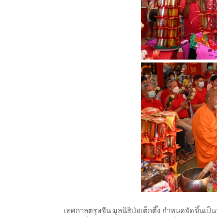
เทศกาลตรุษจีน มูลนิธิป่อเต็กตึ๊ง กำหนดจัดขึ้นเป็