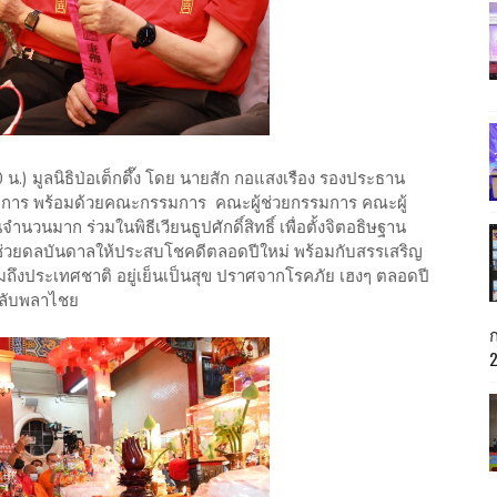
0 น.) มูลนิธิป่อเต็กตึ๊ง โดย นายสัก กอแสงเรือง รองประธาน
มการ พร้อมด้วยคณะกรรมการ คณะผู้ช่วยกรรมการ คณะผู้
นวนมาก ร่วมในพิธีเวียนธูปศักดิ์สิทธิ์ เพื่อตั้งจิตอธิษฐาน
ง ช่วยดลบันดาลให้ประสบโชคดีตลอดปีใหม่ พร้อมกับสรรเสริญ
ึงประเทศชาติ อยู่เย็นเป็นสุข ปราศจากโรคภัย เฮงๆ ตลอดปี
 พลับพลาไชย