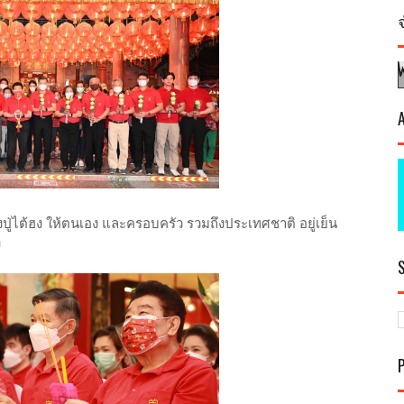
งปู่ไต้ฮง ให้ตนเอง และครอบครัว รวมถึงประเทศชาติ อยู่เย็น
ง