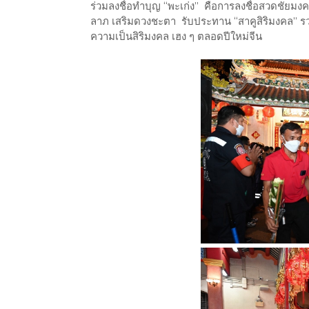
ร่วมลงชื่อทำบุญ “พะเก่ง” คือการลงชื่อสวดชัยม
ลาภ เสริมดวงชะตา รับประทาน “สาคูสิริมงคล” รวมท
ความเป็นสิริมงคล เฮง ๆ ตลอดปีใหม่จีน