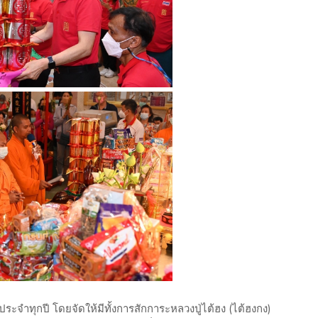
นประจำทุกปี โดยจัดให้มีทั้งการสักการะหลวงปู่ไต้ฮง (ไต้ฮงกง)