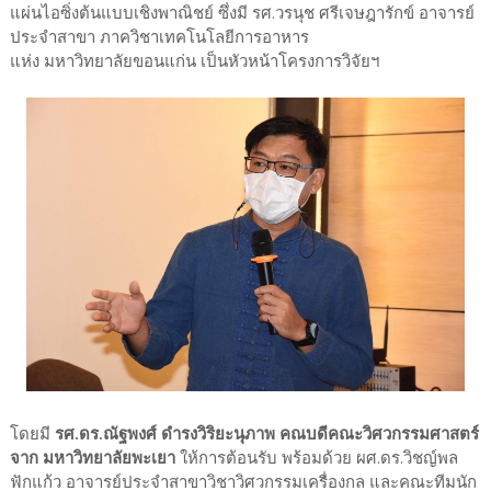
แผ่นไอซิ่งต้นแบบเชิงพาณิชย์ ซึ่งมี รศ.วรนุช ศรีเจษฎารักข์ อาจารย์
ประจำสาขา ภาควิชาเทคโนโลยีการอาหาร
แห่ง มหาวิทยาลัยขอนแก่น เป็นหัวหน้าโครงการวิจัยฯ
โดยมี
รศ.ดร.ณัฐพงศ์ ดำรงวิริยะนุภาพ คณบดีคณะวิศวกรรมศาสตร์
จาก มหาวิทยาลัยพะเยา
ให้การต้อนรับ พร้อมด้วย ผศ.ดร.วิชญ์พล
ฟักแก้ว อาจารย์ประจำสาขาวิชาวิศวกรรมเครื่องกล และคณะทีมนัก