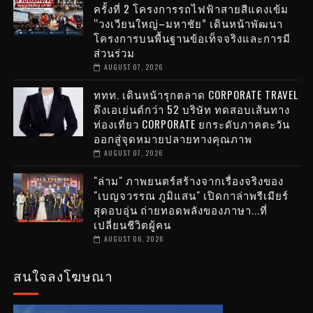
ครั้งที่ 2 โครงการรถไฟฟ้าสายสีแดงเข้ม
“วงเวียนใหญ่–มหาชัย” เดินหน้าพัฒนา
โครงการบนพื้นฐานข้อเท็จจริงและการมี
ส่วนร่วม
AUGUST 07, 2026
ททท. เดินหน้ารุกตลาด CORPORATE TRAVEL
ดึงเอเย่นต์กว่า 52 บริษัท ทดสอบเส้นทาง
ท่องเที่ยว CORPORATE ยกระดับภาคตะวัน
ออกสู่จุดหมายปลายทางคุณภาพ
AUGUST 07, 2026
"ล่าม" ภาพยนตร์สร้างจากเรื่องจริงของ
"เบญจวรรณ ภูมิแสน" เปิดกาล่าพรีเมียร์
สุดอบอุ่น ถ่ายทอดพลังของภาษา...ที่
เปลี่ยนชีวิตผู้คน
AUGUST 06, 2026
สนใจลงโฆษณา