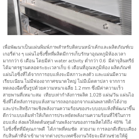
เพื่อพัฒนาเป็นแผ่นพิมพ์ภาพสำหรับติดบนหน้าเค้กและผลิตภัณฑ์เบ
เกอรี่ต่าง ๆ แผ่นไอซิ่งชี้ทที่ผลิตมีการเก็บรักษาอุณหภูมิห้องเวลา
มากกว่า 6 เดือน โดยมีค่า water activity ต่ำกว่า 0.6 มีค่าจุลินทรีย์
ได้มาตรฐานตลอดระยะเวลาเก็บ 6 เดือนที่อุณหภูมิห้อง ผลิตภัณฑ์
แผ่นไอซิ่งที่ได้จากการอบแห้งจะมีสภาวะคงตัว และแผ่นมีความ
เรียบเนียน ไม่มีฟองอากาศขนาดใหญ่ ไม่มีเม็ดตาปลา จากการ
ทดลองฉีดขึ้นรูปด้วยความหนาเฉลี่ย 1.2 mm ซึ่งมีค่าความเร็ว
สายพานที่เหมาะสม เทียบเท่ากำลังการผลิต 1,028 แผ่น/วัน แผ่นไอ
ซิ่งที่ได้หลังการอบแห้งสามารถลอกออกจากแผ่นพลาสติกได้ง่าย
และประสิทธิภาพเชิงพลังงานความร้อนของระบบอบแห้งที่พัฒนาขึ้น
ดีกว่าแบบเดิมทำให้เกิดการประหยัดพลังงานความร้อนที่ใช้ในการ
อบแห้ง ส่งผลให้ลดต้นทุนด้านพลังงานของการผลิตได้ถึง 48% ได้
ไอซิ่งชี้ทที่มีคุณภาพดี ได้ภาพที่คมชัด สวยงาม การลอกดีเทียบเคียง
กับสินค้าที่นำเข้ามาจากต่างประเทศซึ่งงานวิจัยจะมีส่วนช่วยให้ผู้