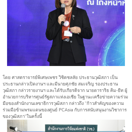
โดย ศาสตราจารย์พิเศษเพชร วิชิตชลลัย ประธานวุฒิสภา เป็น
ประธานกล่าวเปิดงานฯ และมีนายศุภชัย สมเจริญ รองประธาน
วุฒิสภา กล่าวรายงานฯ และได้รับเกียรติจาก นายดาราริธ คิม-ยีท ผู้
อำนวยการบริหารศูนย์รัฐสภาแห่งเอเชีย ในฐานะเครือข่ายความร่วม
มือของสำนักงานเลขาธิการวุฒิสภา กล่าวถึง “ก้าวสำคัญของความ
ร่วมมือข้ามพรมแดนของศูนย์ PCAsia กับการสนับสนุนงานวิชาการ
ของวุฒิสภา”ในครั้งนี้