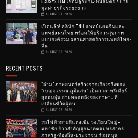
ECOSYSTEM เชื่อมลูกบ้าน-พันธมิตร ขยาย
มูลค่าธุรกิจระยะยาว
AUGUST 04, 2026
เปิดแล้ว! คลินิก TNH แพทย์แผนจีนและ
แพทย์แผนไทย พร้อมให้บริการสุขภาพ
แบบองค์รวม ผสานศาสตร์การแพทย์ไทย-
จีน
AUGUST 04, 2026
RECENT POSTS
"ล่าม" ภาพยนตร์สร้างจากเรื่องจริงของ
"เบญจวรรณ ภูมิแสน" เปิดกาล่าพรีเมียร์
สุดอบอุ่น ถ่ายทอดพลังของภาษา...ที่
เปลี่ยนชีวิตผู้คน
AUGUST 06, 2026
รถไฟฟ้าสายสีแดงเข้ม วงเวียนใหญ่–
มหาชัย ก้าวสำคัญสู่อนาคตสมุทรสาคร
ภาครัฐ-ท้องถิ่น-ประชาชน ร่วมหนุน