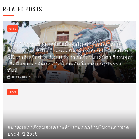
RELATED POSTS
ข่าว
“หวั่น”​ วิกฤตเชื้อแบคทีเรียดื้อยาไม่ลด ยอดคนไทยเสีย
ชีวิตพุ่งเกิน 4 หมื่นกว่าคนต่อปีองค์กรพิทักษ์สัตว์แห่งโลก
ผนึกภาคีเครือข่าย ร่วมแถลงการณ์จี้กรมปศุสัตว์ ร้องหยุด
เชื้อดื้อยาและพัฒนาสวัสดิภาพสัตว์อย่างเป็นรูปธรรม
ทันที
NOVEMBER 21, 2023
ข่าว
สมาคมสภาสังคมสงเคราะห์ฯ ร่วมออกร้านในงานกาชาด
ประจำปี 2565