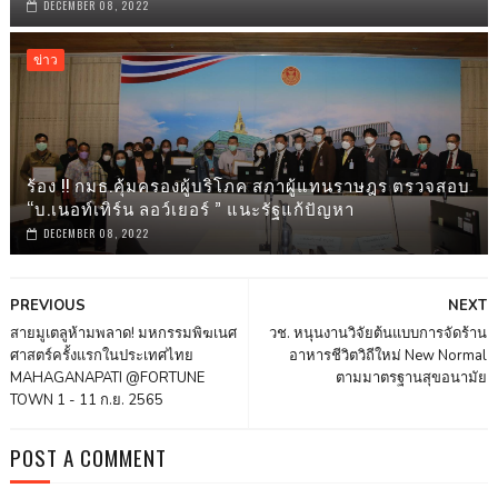
DECEMBER 08, 2022
ข่าว
ร้อง !! กมธ.คุ้มครองผู้บริโภค สภาผู้แทนราษฎร ตรวจสอบ
“บ.เนอท์เทิร์น ลอว์เยอร์ ” แนะรัฐแก้ปัญหา
DECEMBER 08, 2022
PREVIOUS
NEXT
สายมูเตลูห้ามพลาด! มหกรรมพิฆเนศ
วช. หนุนงานวิจัยต้นแบบการจัดร้าน
ศาสตร์ครั้งแรกในประเทศไทย
อาหารชีวิตวิถีใหม่ New Normal
MAHAGANAPATI @FORTUNE
ตามมาตรฐานสุขอนามัย
TOWN 1 - 11 ก.ย. 2565
POST A COMMENT