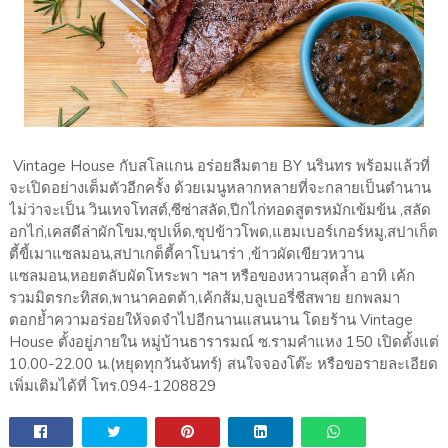
Vintage House กับสโลแกน อร่อยลืมตาย BY นรินทร พร้อมแล้วที่
จะเปิดอย่างเต็มตัวอีกครั้ง ด้วยเมนูหลากหลายที่จะกลายเป็นตำนาน
ไม่ว่าจะเป็น วินเทจโทสต์,ซีซ่าสลัด,ปีกไก่ทอดสูตรหมักเข้มข้น ,สลัด
อกไก่,เคสดีล่าผักโขม,ซุปเห็ด,ซุปข้าวโพด,แฮมเบอร์เกอร์หมู,สปาเก็ต
ตี้ขี้เมาแซลมอน,สปาเกต็ตี้คาโบนาร่า ,ข้าวผัดเขียวหวาน
แซลมอน,หอยตลับผัดโหระพา ฯลฯ หรือของหวานสุดล้ำ อาทิ เค้ก
รวมมิตรกะทิสด,พานาคอตต้า,เค้กส้ม,บลูเบอรี่ชีสพาย ยกพลมา
ตอกย้ำความอร่อยให้จดจำไปอีกนานแสนนาน โดยร้าน Vintage
House ตั้งอยู่ภายใน หมู่บ้านธารารมณ์ ซ.รามคำแหง 150 เปิดตั้งแต่
10.00-22.00 น.(หยุดทุกวันจันทร์) สนใจจองโต๊ะ หรือขอรายละเอียด
เพิ่มเติมได้ที่ โทร.094-1208829