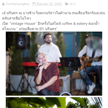
Tourfamuangthai
สิงหาคม 30, 2565
ข่าว
เอ๋ นรินทร ณ บางช้าง ร็อคเกอร์สาวในตำนาน ทนเสียงเรียกร้องแฟน
คลับสายชิมไม่ไหว
เปิด “Vintage House” อีกครั้งในสไตล์ coffee & eatery ตอกย้ำ
สโลแกน “ อร่อยลืมตาย BY นรินทร”