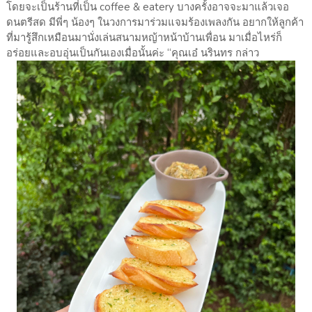
โดยจะเป็นร้านที่เป็น coffee & eatery บางครั้งอาจจะมาแล้วเจอ
ดนตรีสด มีพี่ๆ น้องๆ ในวงการมาร่วมแจมร้องเพลงกัน อยากให้ลูกค้า
ที่มารู้สึกเหมือนมานั่งเล่นสนามหญ้าหน้าบ้านเพื่อน มาเมื่อไหร่ก็
อร่อยและอบอุ่นเป็นกันเองเมื่อนั้นค่ะ “คุณเอ๋ นรินทร กล่าว