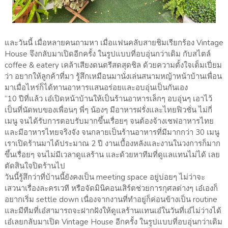
และวันนี้ เมื่อหลายคนถามหา เมื่อแฟนคลับสายชิมเรียกร้อง Vintage
House จึงกลับมาเปิดอีกครั้ง ในรูปแบบที่อบอุ่นกว่าเดิม กับสไตล์
coffee & eatery เคล้าเสียงดนตรีสดสุดชิล ด้วยความตั้งใจเต็มเปี่ยม
ว่า อยากให้ลูกค้าที่มา รู้สึกเหมือนมานั่งเล่นสนามหญ้าหน้าบ้านเพื่อน
มาเมื่อไหร่ก็ได้ทานอาหารแสนอร่อยและอบอุ่นเป็นกันเอง
“10 ปีที่แล้ว เอ๋เปิดหน้าบ้านให้เป็นร้านอาหารเล็กๆ อบอุ่นๆ เอาไว้
เป็นที่นัดพบของเพื่อนๆ พี่ๆ น้องๆ มีอาหารฝรั่งและไทยฟิวชั่น ไม่กี่
เมนู จนได้รับการตอบรับมากขึ้นเรื่อยๆ จนต้องจ้างเชฟอาหารไทย
และมีอาหารไทยจริงจัง จนกลายเป็นร้านอาหารที่มีมากกว่า 30 เมนู
เราเปิดร้านมาได้ประมาณ 2 ปี งานเบื้องหลังและงานในวงการก็มาก
ขึ้นเรื่อยๆ จนไม่มีเวลาดูแลร้าน และด้วยหาทีมที่ดูแลแทนไม่ได้ เลย
ตัดสินใจปิดร้านไป
วันนี้รู้สึกว่าที่บ้านนี้ยังคงเป็น meeting space อยู่บ่อยๆ ไม่ว่าจะ
เสวนาเรื่องละครเวที หรือจัดมินิคอนเสิร์ตช่วยการกุศลต่างๆ เอ๋เองก็
อยากเริ่ม settle down เนื่องจากงานที่ทำอยู่ก็ค่อนข้างเป็น routine
และมีทีมที่เอ๋สามารถจะฝากฝังให้ดูแลร้านแทนเอ๋ในวันที่เอ๋ไม่ว่างได้
เอ๋เลยกลับมาเปิด Vintage House อีกครั้ง ในรูปแบบที่อบอุ่นกว่าเดิม