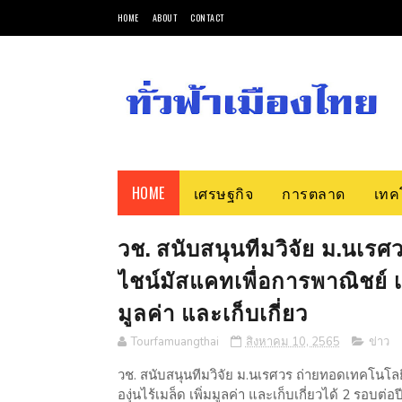
HOME
ABOUT
CONTACT
HOME
เศรษฐกิจ
การตลาด
เทค
วช. สนับสนุนทีมวิจัย ม.นเร
ไชน์มัสแคทเพื่อการพาณิชย์ เผ
มูลค่า และเก็บเกี่ยว
Tourfamuangthai
สิงหาคม 10, 2565
ข่าว
วช. สนับสนุนทีมวิจัย ม.นเรศวร ถ่ายทอดเทคโนโลยี
องุ่นไร้เมล็ด เพิ่มมูลค่า และเก็บเกี่ยวได้ 2 รอบต่