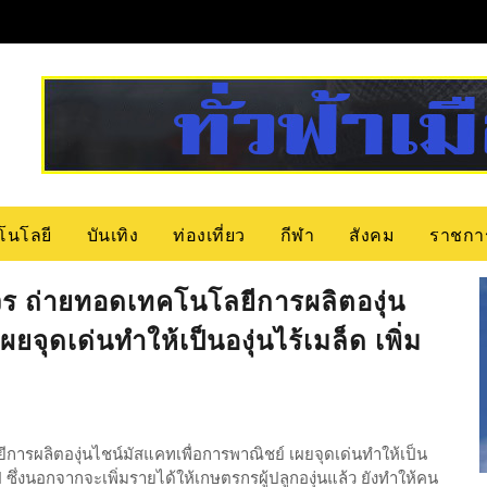
โนโลยี
บันเทิง
ท่องเที่ยว
กีฬา
สังคม
ราชกา
ศวร ถ่ายทอดเทคโนโลยีการผลิตองุ่น
ยจุดเด่นทำให้เป็นองุ่นไร้เมล็ด เพิ่ม
การผลิตองุ่นไชน์มัสแคทเพื่อการพาณิชย์ เผยจุดเด่นทำให้เป็น
อปี ซึ่งนอกจากจะเพิ่มรายได้ให้เกษตรกรผู้ปลูกองุ่นแล้ว ยังทำให้คน