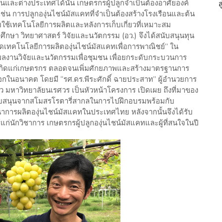
ในและต่างประเทศได้นั้น เกษตรกรผู้ปลูกจำเป็นต้องอาศัยองค์
เช่น การปลูกองุ่นไชน์มัสแคทที่จำเป็นต้องสร้างโรงเรือนและต้น
 โดยใช้เทคโนโลยีการผลิตและหลังการเก็บเกี่ยวที่เหมาะสม
ึกษา วิทยาศาสตร์ วิจัยและนวัตกรรม (อว.) จึงได้สนับสนุนทุน
ดเทคโนโลยีการผลิตองุ่นไชน์มัสแคทเพื่อการพาณิชย์” ใน
งานวิจัยและนวัตกรรมเพื่อชุมชน เพื่อยกระดับกระบวนการ
ห้เกิดแก่เกษตรกร ตลอดจนเพิ่มศักยภาพและสร้างมาตรฐานการ
ออกในอนาคต โดยมี “รศ.ดร.พีระศักดิ์ ฉายประสาท” ผู้อำนวยการ
ว มหาวิทยาลัยนเรศวร เป็นหัวหน้าโครงการ เปิดเผย ถึงที่มาของ
รสนับสนุนจากสโมสรโรตารี่สากลในการไปฝึกอบรมพร้อมกับ
ฒนาการผลิตองุ่นไชน์มัสแคทในประเทศไทย หลังจากนั้นจึงได้รับ
แก่นักวิชาการ เกษตรกรผู้ปลูกองุ่นไชน์มัสแคทและผู้ที่สนใจในปี