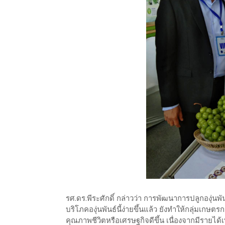
รศ.ดร.พีระศักดิ์ กล่าวว่า การพัฒนาการปลูกองุ่นพ
บริโภคองุ่นพันธ์นี้ง่ายขึ้นแล้ว ยังทำให้กลุ่มเกษต
คุณภาพชีวิตหรือเศรษฐกิจดีขึ้น เนื่องจากมีรายได้