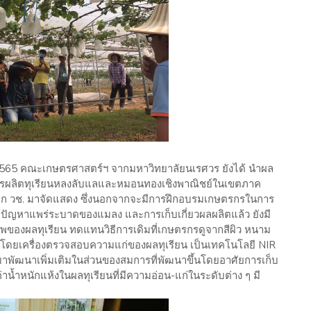
 2565 คณะเกษตรศาสตร์ฯ จากมหาวิทยาลัยนเรศวร ยังได้ นำผล
ารผลิตทุเรียนหลงลับแลและหมอนทองเชิงพาณิชย์ในเขตภาค
จาก วช. มาจัดแสดง ซึ่งนอกจากจะมีการฝึกอบรมเกษตรกรในการ
้ปัญหาแพร่ระบาดของแมลง และการเก็บเกี่ยวผลผลิตแล้ว ยังมี
องผลทุเรียน ทดแทนวิธีการเดิมที่เกษตรกรดูจากสีผิว หนาม
น โดยเครื่องตรวจสอบความแก่ของผลทุเรียน เป็นเทคโนโลยี NIR
มาพัฒนาเพิ่มเติมในส่วนของสมการที่พัฒนาขึ้นโดยอาศัยการเก็บ
่าน้ำหนักแห้งในผลทุเรียนที่มีความอ่อน-แก่ในระดับต่าง ๆ มี