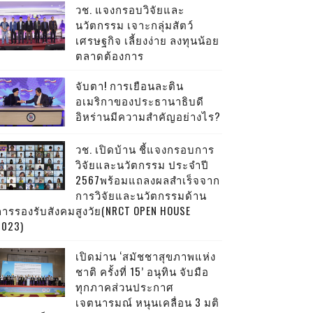
วช. แจงกรอบวิจัยและ
นวัตกรรม เจาะกลุ่มสัตว์
เศรษฐกิจ เลี้ยงง่าย ลงทุนน้อย
ตลาดต้องการ
จับตา! การเยือนละติน
อเมริกาของประธานาธิบดี
อิหร่านมีความสำคัญอย่างไร?
วช. เปิดบ้าน ชี้แจงกรอบการ
วิจัยและนวัตกรรม ประจำปี
2567พร้อมแถลงผลสำเร็จจาก
การวิจัยและนวัตกรรมด้าน
การรองรับสังคมสูงวัย(NRCT OPEN HOUSE
2023)
เปิดม่าน ‘สมัชชาสุขภาพแห่ง
ชาติ ครั้งที่ 15’ อนุทิน จับมือ
ทุกภาคส่วนประกาศ
เจตนารมณ์ หนุนเคลื่อน 3 มติ