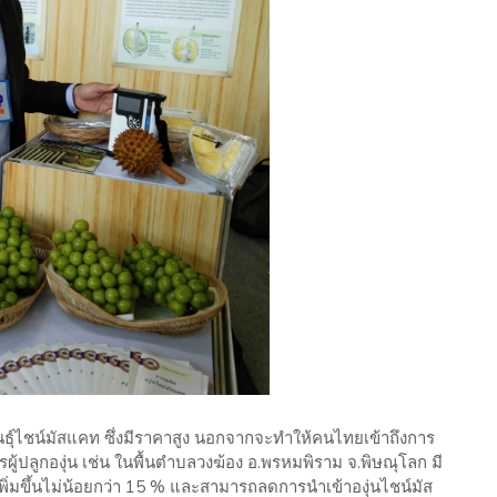
ันธุ์ไชน์มัสแคท ซึ่งมีราคาสูง นอกจากจะทำให้คนไทยเข้าถึงการ
รกรผู้ปลูกองุ่น เช่น ในพื้นตำบลวงฆ้อง อ.พรหมพิราม จ.พิษณุโลก มี
เพิ่มขึ้นไม่น้อยกว่า 15 % และสามารถลดการนำเข้าองุ่นไชน์มัส