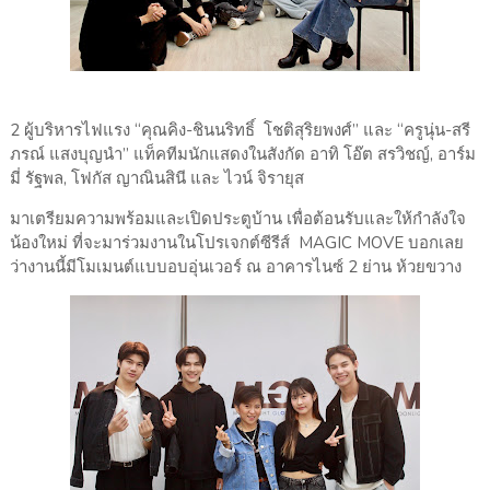
2 ผู้บริหารไฟแรง “คุณคิง-ชินนริทธิ์ โชติสุริยพงศ์” และ “ครูนุ่น-สรี
ภรณ์ แสงบุญนำ” แท็คทีมนักแสดงในสังกัด อาทิ โอ๊ต สรวิชญ์, อาร์ม
มี่ รัฐพล, โฟกัส ญาณินสินี และ ไวน์ จิรายุส
มาเตรียมความพร้อมและเปิดประตูบ้าน เพื่อต้อนรับและให้กำลังใจ
น้องใหม่ ที่จะมาร่วมงานในโปรเจกต์ซีรีส์ MAGIC MOVE บอกเลย
ว่างานนี้มีโมเมนต์แบบอบอุ่นเวอร์ ณ อาคารไนซ์ 2 ย่าน ห้วยขวาง