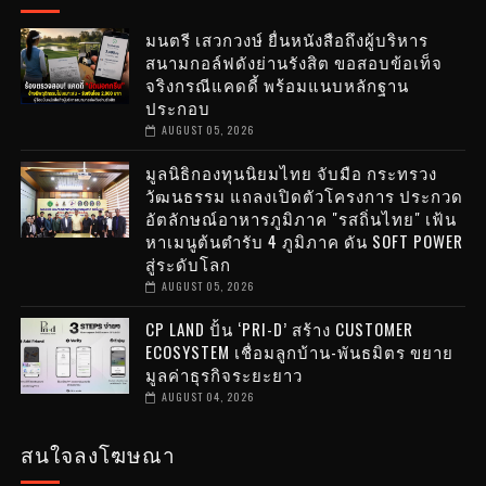
มนตรี เสวกวงษ์ ยื่นหนังสือถึงผู้บริหาร
สนามกอล์ฟดังย่านรังสิต ขอสอบข้อเท็จ
จริงกรณีแคดดี้ พร้อมแนบหลักฐาน
ประกอบ
AUGUST 05, 2026
มูลนิธิกองทุนนิยมไทย จับมือ กระทรวง
วัฒนธรรม แถลงเปิดตัวโครงการ ประกวด
อัตลักษณ์อาหารภูมิภาค "รสถิ่นไทย" เฟ้น
หาเมนูต้นตำรับ 4 ภูมิภาค ดัน SOFT POWER
สู่ระดับโลก
AUGUST 05, 2026
CP LAND ปั้น ‘PRI-D’ สร้าง CUSTOMER
ECOSYSTEM เชื่อมลูกบ้าน-พันธมิตร ขยาย
มูลค่าธุรกิจระยะยาว
AUGUST 04, 2026
สนใจลงโฆษณา