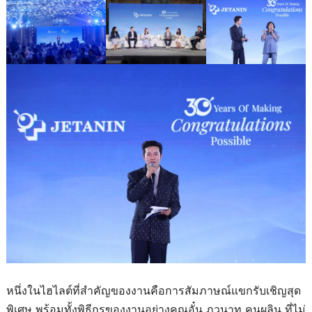
หนึ่งในไฮไลต์ที่สำคัญของงานคือการสัมภาษณ์แขกรับเชิญสุด
พิเศษ พร้อมทั้งพิธีกรของงานอย่างคุณอั๋น ภูวนาท คุนผลิน ที่ไม่