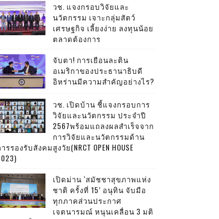
วช. แจงกรอบวิจัยและ
นวัตกรรม เจาะกลุ่มสัตว์
เศรษฐกิจ เลี้ยงง่าย ลงทุนน้อย
ตลาดต้องการ
จับตา! การเยือนละติน
อเมริกาของประธานาธิบดี
อิหร่านมีความสำคัญอย่างไร?
วช. เปิดบ้าน ชี้แจงกรอบการ
วิจัยและนวัตกรรม ประจำปี
2567พร้อมแถลงผลสำเร็จจาก
การวิจัยและนวัตกรรมด้าน
การรองรับสังคมสูงวัย(NRCT OPEN HOUSE
2023)
เปิดม่าน ‘สมัชชาสุขภาพแห่ง
ชาติ ครั้งที่ 15’ อนุทิน จับมือ
ทุกภาคส่วนประกาศ
เจตนารมณ์ หนุนเคลื่อน 3 มติ