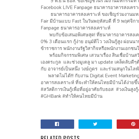
9 พ.ย.นี้ ธอส. ขอเชิญชวนร่วมงานมหกรรมทางการเ
Facebook LIVE Fanpage ธนาคารอาคารสงเครา
ธนาคารอาคารสงเคราะห์ ขอเชิญร่วมงานมหกรรม
Fair มีบ้านแบบ Fast ในวันพฤหัสบดี ที่ 9 พฤศจิก
Fanpage ธนาคารอาคารสงเคราะห์
พบกับข้อเสนอพิเศษสุด! ที่ธนาคารอาคารสงเคราะ
0% 3 เดือนแรก กู้ง่าย อนุมัติไว วงเงินกู้สูง ผ่อ
ข้าราชการ พนักงานรัฐวิสากิจหรือพนักงานเอกชนใน
พร้อมกิจกรรมพิเศษ เสวนาเรื่อง สินเชื่อบ้านสวั
เองตระกูล และช่วงมูเตลู มา update เคล็ดลับดีๆต
กับ อาจารย์เป็นหนึ่ง วงษ์ภูดร และร่วมสนุกในไลฟ
พลาดไม่ได้!!! กับงาน Digital Event Marketing Fa
อาคารสงเคราะห์ ที่จะทำให้คนไทยมีบ้านได้ง่ายขึ
#สวัสดิการเงินกู้เพื่อที่อยู่อาศัยกับธอส #วงเงิน
#GHBank #ทำให้คนไทยมีบ้าน
RELATED POSTS