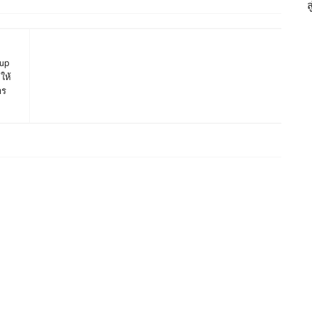
oup
ให้
าร