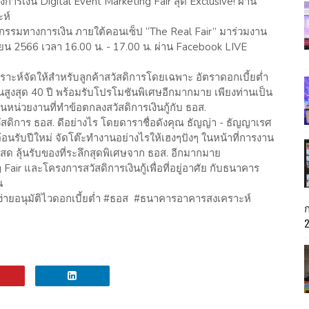
งิน Digital Event Marketing Fair สุด Exclusive! ผ่าน
ะห์
ทางการเงิน ภายใต้คอนเซ็ป “The Real Fair” มาร่วมงาน
ายน 2566 เวลา 16.00 น. - 17.00 น. ผ่าน Facebook LIVE
ห์จัดให้สำหรับลูกค้าสวัสดิการโดยเฉพาะ อัตราดอกเบี้ยต่ำ
นนานสูงสุด 40 ปี พร้อมรับโปรโมชันพิเศษอีกมากมาย เพียงท่านเป็น
หน่วยงานที่ทำข้อตกลงสวัสดิการเงินกู้กับ ธอส.
สดิการ ธอส. ดีอย่างไร โดยดาราชื่อดังคุณ ธัญญ่า - ธัญญาเรศ
้อนรับปีใหม่ จัดโต๊ะทำงานอย่างไรให้เฮงๆปังๆ ในหน้าที่การงาน
์สด ลุ้นรับของที่ระลึกสุดพิเศษจาก ธอส. อีกมากมาย
ir และโครงการสวัสดิการเงินกู้เพื่อที่อยู่อาศัย กับธนาคาร
้น
สูงกู้ง่ายอนุมัติไวดอกเบี้ยต่ำ #ธอส #ธนาคารอาคารสงเคราะห์