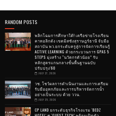
RANDOM POSTS
พลิกโฉมการศึกษาใต้! เครือข่ายโรงเรียน
คาทอลิกดัง เขตมิสซังสุราษฎร์ธานี จับมือ
สถาบัน พว.ยกระดับครูสู่การจัดการเรียนรู้
ACTIVE LEARNING ด้วยกระบวนการ GPAS 5
STEPS มุ่งสร้าง “นวัตกรตัวน้อย” รับ
หลักสูตรแกนกลางขั้นพื้นฐานฉบับ
ปรับปรุง'60
JULY 27, 2026
วช. โชว์ผลการดำเนินงานและการเตรียม
รับมืออุทกภัยและการบริหารจัดการน้ำ
อย่างเป็นระบบ ด้วย ววน.
JULY 25, 2026
CP LAND ยกระดับธุรกิจโรงแรม ‘BEDZ
HOTEL’ ชู ‘GUEST TECH’ พร้อมเปิดตัว