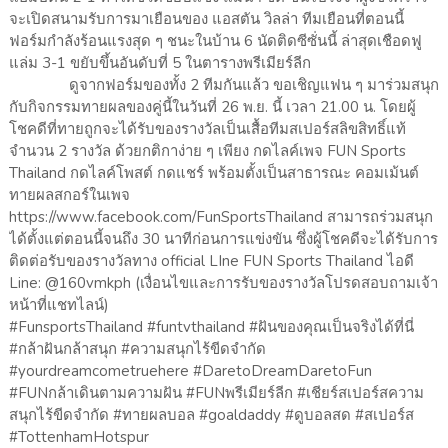
จะเปิดสนามรับการมาเยือนของ แอสตัน วิลล่า ทีมเยือนที่ตอนนี้
ฟอร์มกำลังร้อนแรงสุด ๆ ชนะในบ้าน 6 นัดติดซีซั่นนี้ ล่าสุดเชือดฟู
แล่ม 3-1 ขยับขึ้นอันดับที่ 5 ในตารางพรีเมียร์ลีก
ดูจากฟอร์มของทั้ง 2 ทีมกันแล้ว ขอเชิญแฟน ๆ มาร่วมสนุก
กับกิจกรรมทายผลของคู่นี้ในวันที่ 26 พ.ย. นี้ เวลา 21.00 น. โดยผู้
โชคดีที่ทายถูกจะได้รับของรางวัลเป็นเสื้อทีมสเปอร์สลิขสิทธิ์แท้
จำนวน 2 รางวัล ด้วยกติกาง่าย ๆ เพียง กดไลค์เพจ FUN Sports
Thailand กดไลค์โพสต์ กดแชร์ พร้อมตั้งเป็นสาธารณะ คอมเม้นต์
ทายผลสกอร์ในเพจ
https://www.facebook.com/FunSportsThailand สามารถร่วมสนุก
ได้ตั้งแต่ตอนนี้จนถึง 30 นาทีก่อนการแข่งขัน ซึ่งผู้โชคดีจะได้รับการ
ติดต่อรับของรางวัลทาง official LIne FUN Sports Thailand ไอดี
Line: @160vmkph (เงื่อนไขและการรับของรางวัลโปรดสอบถามเจ้า
หน้าที่แชทไลน์)
#FunsportsThailand #funtvthailand #ฝันของคุณเป็นจริงได้ที่นี่
#กล้าฝันกล้าสนุก #ความสนุกไร้ขีดจำกัด
#yourdreamcometruehere #DaretoDreamDaretoFun
#FUNกล้าเดินตามความฝัน #FUNพรีเมียร์ลีก #เชียร์สเปอร์สความ
สนุกไร้ขีดจำกัด #ทายผลบอล #goaldaddy #ดูบอลสด #สเปอร์ส
#TottenhamHotspur