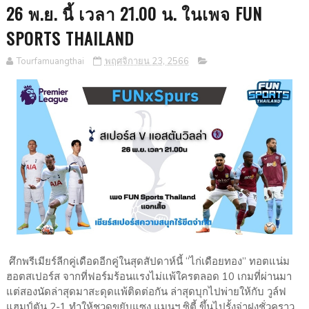
26 พ.ย. นี้ เวลา 21.00 น. ในเพจ FUN
SPORTS THAILAND
Tourfamuangthai
พฤศจิกายน 23, 2566
ศึกพรีเมียร์ลีกคู่เดือดอีกคู่ในสุดสัปดาห์นี้ “ไก่เดือยทอง” ทอตแน่ม
ฮอตสเปอร์ส จากที่ฟอร์มร้อนแรงไม่แพ้ใครตลอด 10 เกมที่ผ่านมา
แต่สองนัดล่าสุดมาสะดุดแพ้ติดต่อกัน ล่าสุดบุกไปพ่ายให้กับ วูล์ฟ
แฮมป์ตัน 2-1 ทำให้ชวดขยับแซง แมนฯ ซิตี้ ขึ้นไปรั้งจ่าฝูงชั่วคราว