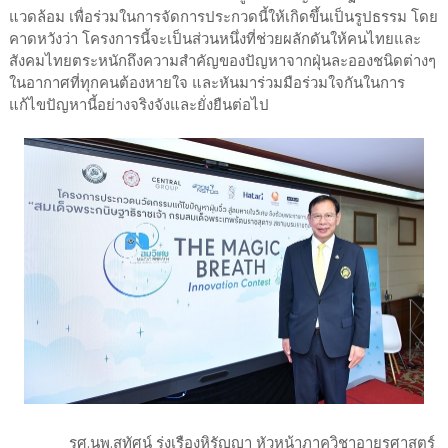
แวดล้อม เพื่อร่วมในการจัดการประกวดนี้ให้เกิดขึ้นเป็นรูปธรรม โดย
คาดหวังว่า โครงการนี้จะเป็นส่วนหนึ่งที่ช่วยผลักดันให้คนไทยและ
สังคมไทยตระหนักถึงความสำคัญของปัญหาจากฝุ่นละอองชนิดต่างๆ
ในอากาศที่ทุกคนต้องหายใจ และหันมาร่วมมือร่วมใจกันในการ
แก้ไขปัญหานี้อย่างจริงจังและยั่งยืนต่อไป
รศ.นพ.สุทัศน์ รุ่งเรืองหิรัญญา หัวหน้าภาควิชาอายุรศาสตร์