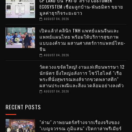
CP LAND ปั้น ‘PRI-D’ สร้าง CUSTOMER
ECOSYSTEM เชื่อมลูกบ้าน-พันธมิตร ขยาย
มูลค่าธุรกิจระยะยาว
AUGUST 04, 2026
เปิดแล้ว! คลินิก TNH แพทย์แผนจีนและ
แพทย์แผนไทย พร้อมให้บริการสุขภาพ
แบบองค์รวม ผสานศาสตร์การแพทย์ไทย-
จีน
AUGUST 04, 2026
วัดดวงแขจัดใหญ่! งานแห่เทียนพรรษา 12
นักษัตร ยิ่งใหญ่อลังการ โชว์ไฮไลต์ "เรือ
พระที่นั่งสุพรรณหงส์จากขวดพลาสติก"
ผสานประเพณีและสิ่งแวดล้อมอย่างลงตัว
AUGUST 04, 2026
RECENT POSTS
"ล่าม" ภาพยนตร์สร้างจากเรื่องจริงของ
"เบญจวรรณ ภูมิแสน" เปิดกาล่าพรีเมียร์