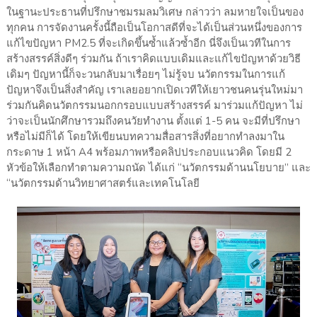
ในฐานะประธานที่ปรึกษาชมรมลมวิเศษ กล่าวว่า ลมหายใจเป็นของ
ทุกคน การจัดงานครั้งนี้ถือเป็นโอกาสดีที่จะได้เป็นส่วนหนึ่งของการ
แก้ไขปัญหา PM2.5 ที่จะเกิดขึ้นซ้ำแล้วซ้ำอีก นี่จึงเป็นเวทีในการ
สร้างสรรค์สิ่งดีๆ ร่วมกัน ถ้าเราคิดแบบเดิมและแก้ไขปัญหาด้วยวิธี
เดิมๆ ปัญหานี้ก็จะวนกลับมาเรื่อยๆ ไม่รู้จบ นวัตกรรมในการแก้
ปัญหาจึงเป็นสิ่งสำคัญ เราเลยอยากเปิดเวทีให้เยาวชนคนรุ่นใหม่มา
ร่วมกันคิดนวัตกรรมนอกกรอบแบบสร้างสรรค์ มาร่วมแก้ปัญหา ไม่
ว่าจะเป็นนักศึกษารวมถึงคนวัยทำงาน ตั้งแต่ 1-5 คน จะมีที่ปรึกษา
หรือไม่มีก็ได้ โดยให้เขียนบทความสื่อสารสิ่งที่อยากทำลงมาใน
กระดาษ 1 หน้า A4 พร้อมภาพหรือคลิปประกอบแนวคิด โดยมี 2
หัวข้อให้เลือกทำตามความถนัด ได้แก่ “นวัตกรรมด้านนโยบาย” และ
“นวัตกรรมด้านวิทยาศาสตร์และเทคโนโลยี