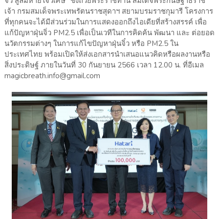
จิ๋ว สู่ลมหายใจวิเศษ” ชิงถ้วยพระราชทาน สมเด็จพระกนิษฐาธิราช
เจ้า กรมสมเด็จพระเทพรัตนราชสุดาฯ สยามบรมราชกุมารี โครงการ
ที่ทุกคนจะได้มีส่วนร่วมในการแสดงออกถึงไอเดียที่สร้างสรรค์ เพื่อ
แก้ปัญหาฝุ่นจิ่ว PM2.5 เพื่อเป็นเวทีในการคิดค้น พัฒนา และ ต่อยอด
นวัตกรรมต่างๆ ในการแก้ไขปัญหาฝุ่นจิ๋ว หรือ PM2.5 ใน
ประเทศไทย พร้อมเปิดให้ส่งเอกสารนำเสนอแนวคิดหรือผลงานหรือ
สิ่งประดิษฐ์ ภายในวันที่ 30 กันยายน 2566 เวลา 12.00 น. ที่อีเมล
magicbreath.info@gmail.com