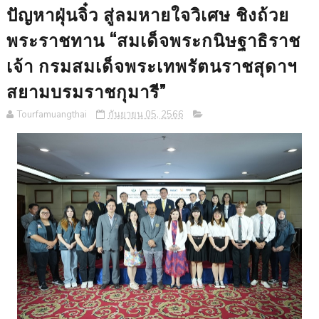
ปัญหาฝุ่นจิ๋ว สู่ลมหายใจวิเศษ ชิงถ้วย
พระราชทาน “สมเด็จพระกนิษฐาธิราช
เจ้า กรมสมเด็จพระเทพรัตนราชสุดาฯ
สยามบรมราชกุมารี”
Tourfamuangthai
กันยายน 05, 2566