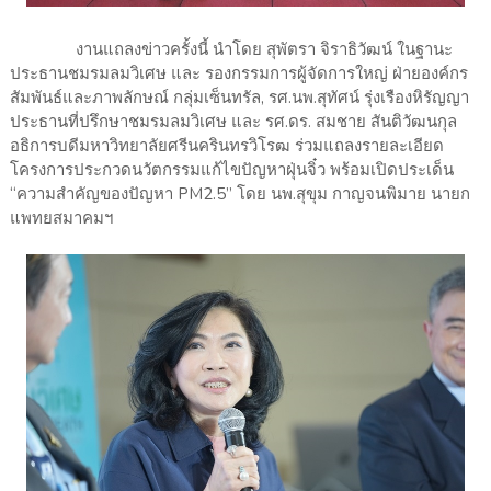
งานแถลงข่าวครั้งนี้ นำโดย สุพัตรา จิราธิวัฒน์ ในฐานะ
ประธานชมรมลมวิเศษ และ รองกรรมการผู้จัดการใหญ่ ฝ่ายองค์กร
สัมพันธ์และภาพลักษณ์ กลุ่มเซ็นทรัล, รศ.นพ.สุทัศน์ รุ่งเรืองหิรัญญา
ประธานที่ปรึกษาชมรมลมวิเศษ และ รศ.ดร. สมชาย สันติวัฒนกุล
อธิการบดีมหาวิทยาลัยศรีนครินทรวิโรฒ ร่วมแถลงรายละเอียด
โครงการประกวดนวัตกรรมแก้ไขปัญหาฝุ่นจิ๋ว พร้อมเปิดประเด็น
“ความสำคัญของปัญหา PM2.5” โดย นพ.สุขุม กาญจนพิมาย นายก
แพทยสมาคมฯ