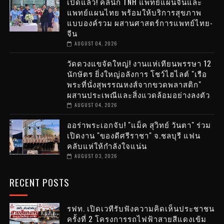
เปิดแล้ว! คลินิก TNH แพทย์แผนจีนและ
แพทย์แผนไทย พร้อมให้บริการสุขภาพ
แบบองค์รวม ผสานศาสตร์การแพทย์ไทย-
จีน
AUGUST 04, 2026
วัดดวงแขจัดใหญ่! งานแห่เทียนพรรษา 12
นักษัตร ยิ่งใหญ่อลังการ โชว์ไฮไลต์ "เรือ
พระที่นั่งสุพรรณหงส์จากขวดพลาสติก"
ผสานประเพณีและสิ่งแวดล้อมอย่างลงตัว
AUGUST 04, 2026
ออร่าพระเอกจับ! "แม็ค สุวิทย์ วันตา" ร่วม
เปิดงาน "ของดีศรีราชา" จ.ชลบุรี แฟน
คลับแห่ให้กำลังใจแน่น
AUGUST 03, 2026
RECENT POSTS
รฟท. เปิดเวทีรับฟังความคิดเห็นประชาชน
ครั้งที่ 2 โครงการรถไฟฟ้าสายสีแดงเข้ม