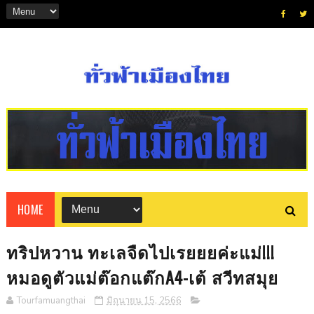
HOME
ทริปหวาน ทะเลจืดไปเรยยยค่ะแม่!!!
หมอดูตัวแม่ต๊อกแต๊กA4-เต้ สวีทสมุย
Tourfamuangthai
มิถุนายน 15, 2566