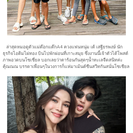
ล่าสุดหมอดูตัวแม่ต๊อกแต๊กA4 ควงแฟนหนุ่ม เต้ เสฐียรพงษ์ นัก
ธุรกิจไอติมไผ่ทอง บินไปพักผ่อนที่เกาะสมุย ซึ่งงานนี้เจ้าตัวได้โพสต์
ภาพอวดบนโซเชี่ยล บอกเลยว่าตาร้อนกันสุดๆน้ำทะเลจืดสนิทค่ะ
คุ้ณณณ บรรดาเพื่อนๆในวงการก็แห่มาเม้นต์ซีนสวีทกันสนั่นโซเชียล