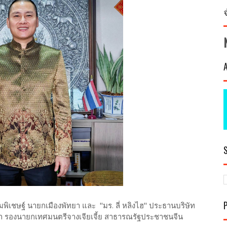
งามพิเชษฐ์ นายกเมืองพัทยา และ "มร. ลี่ หลิงไฮ" ประธานบริษัท
ง เถา รองนายกเทศมนตรีจางเจียเจี้ย สาธารณรัฐประชาชนจีน