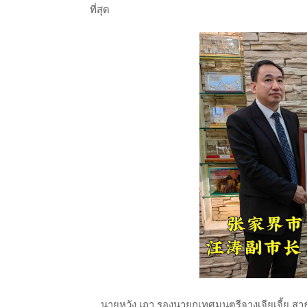
ที่สุด
นายหวัง เถา รองนายกเทศมนตรีจางเจียเจี้ย สาธ