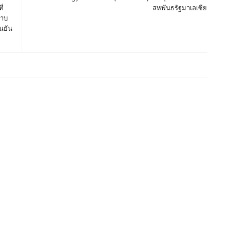
ี่
สหพันธรัฐมาเลเซีย
ราบ
นยัน