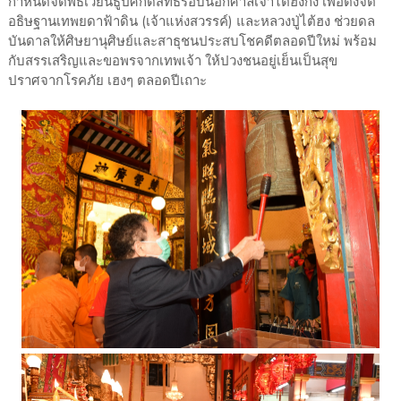
กำหนดจัดพิธีเวียนธูปศักดิ์สิทธิ์รอบนอกศาลเจ้าไต้ฮงกง เพื่อตั้งจิต
อธิษฐานเทพยดาฟ้าดิน (เจ้าแห่งสวรรค์) และหลวงปู่ไต้ฮง ช่วยดล
บันดาลให้ศิษยานุศิษย์และสาธุชนประสบโชคดีตลอดปีใหม่ พร้อม
กับสรรเสริญและขอพรจากเทพเจ้า ให้ปวงชนอยู่เย็นเป็นสุข
ปราศจากโรคภัย เฮงๆ ตลอดปีเถาะ