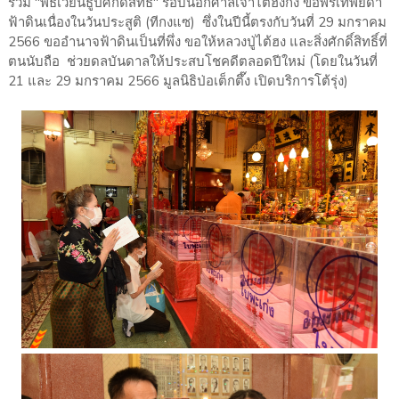
ร่วม "พิธีเวียนธูปศักดิ์สิทธิ์" รอบนอกศาลเจ้าไต้ฮงกง ขอพรเทพยดา
ฟ้าดินเนื่องในวันประสูติ (ทีกงแซ) ซึ่งในปีนี้ตรงกับวันที่ 29 มกราคม
2566 ขออำนาจฟ้าดินเป็นที่พึ่ง ขอให้หลวงปู่ไต้ฮง และสิ่งศักดิ์สิทธิ์ที่
ตนนับถือ ช่วยดลบันดาลให้ประสบโชคดีตลอดปีใหม่ (โดยในวันที่
21 และ 29 มกราคม 2566 มูลนิธิป่อเต็กตึ๊ง เปิดบริการโต้รุ่ง)