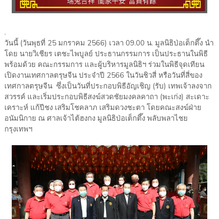
.
วันนี้ (วันพุธที่ 25 มกราคม 2566) เวลา 09.00 น. มูลนิธิป่อเต็กตึ๊ง นำ
โดย นายวิเชียร เตชะไพบูลย์ ประธานกรรมการ เป็นประธานในพิธี
พร้อมด้วย คณะกรรมการ และผู้บริหารมูลนิธิฯ ร่วมในพิธีจุดเทียน
เปิดงานเทศกาลตรุษจีน ประจำปี 2566 ในวันชิวสี่ หรือวันที่สี่ของ
เทศกาลตรุษจีน ซึ่งเป็นวันที่ประกอบพิธีอัญเชิญ (รับ) เทพเจ้าลงจาก
สวรรค์ และเริ่มประกอบพิธีสงฆ์สวดชัยมงคลคาถา (พะเก่ง) สะเดาะ
เคราะห์ แก้ปีชง เสริมโชคลาภ เสริมดวงชะตา โดยคณะสงฆ์ฝ่าย
อนัมนิกาย ณ ศาลเจ้าไต้ฮงกง มูลนิธิป่อเต็กตึ๊ง พลับพลาไชย
กรุงเทพฯ