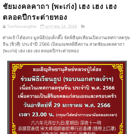
ชัยมงคลคาถา (พะเก่ง) เฮง เฮง เฮง
ตลอดปีกระต่ายทอง
Tourfamuangthai
มกราคม 24, 2566
ศาลเจ้าไต้ฮงกง มูลนิธิป่อเต็กตึ๊ง จัดพิธีจุดเทียนเปิดงานเทศกาลตรุษ
จีน (ชิวสี่) ประจำปี 2566 เปิดมณฑลพิธีสถาน สวดชัยมงคลคาถา
(พะเก่ง) เฮง เฮง เฮง ตลอดปีกระต่ายทอง