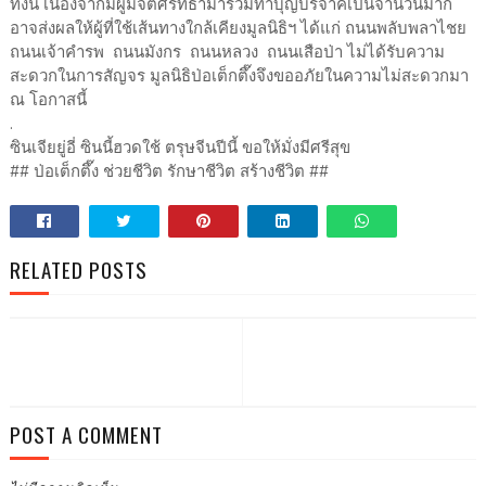
ทั้งนี้ เนื่องจากมีผู้มีจิตศรัทธามาร่วมทำบุญบริจาคเป็นจำนวนมาก
อาจส่งผลให้ผู้ที่ใช้เส้นทางใกล้เคียงมูลนิธิฯ ได้แก่ ถนนพลับพลาไชย
ถนนเจ้าคำรพ ถนนมังกร ถนนหลวง ถนนเสือป่า ไม่ได้รับความ
สะดวกในการสัญจร มูลนิธิป่อเต็กตึ๊งจึงขออภัยในความไม่สะดวกมา
ณ โอกาสนี้
.
ซินเจียยู่อี่ ซินนี้ฮวดใช้ ตรุษจีนปีนี้ ขอให้มั่งมีศรีสุข
## ป่อเต็กตึ๊ง ช่วยชีวิต รักษาชีวิต สร้างชีวิต ##
RELATED POSTS
POST A COMMENT