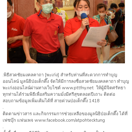
.พิธีสวดชัยมงคลคาถา [พะเก่ง] สำหรับท่านที่สะดวกการทำบุญ
ออนไลน์ มูลนิธิป่อเต็กตึ๊ง จัดให้มีการลงชื่อสวดชัยมงคลคาถา ทำบุญ
พะเก่งออนไลน์ผ่านทางเว็บไซต์ www.pttfny.net ให้ผู้มีจิตศรัทธา
ทุกท่านได้ร่วมพิธีเพื่อสริมความมั่งมีศรีสุขตลอดปีเถาะ ติดต่อ
สอบถามข้อมูลเพิ่มเติมได้ที่ สายด่วนป่อเต็กตึ๊ง 1418
.
ติดตามข่าวสาร และกิจกรรมการช่วยเหลือของมูลนิธิป่อเต็กตึ๊ง ได้ที่
เฟซบุ๊ก แฟนเพจ www.facebook.com/atpohtecktung
.