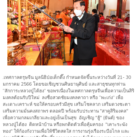
.เทศกาลตรุษจีน มูลนิธิป่อเต็กตึ๊ง กำหนดจัดขึ้นระหว่างวันที่ 21- 30
มกราคม 2566 โดยขอเชิญชวนศิษยานุศิษย์ และสาธุชนทุกท่าน
“สักการะหลวงปู่ไต้ฮง” ขอพรเนื่องในเทศกาลตรุษจีนเพื่อความเป็นสิริ
มงคลต้อนรับปีใหม่ ลงชื่อสวดชัยมงคลคาถา หรือ “พะเก่ง” เพื่อ
สะเดาะเคราะห์ ขอให้ครอบครัวมีสุข เสริมโชคลาภ เสริมดวงชะตา
เสริมความมั่นคงสถาพร ตลอดปี พร้อมรับประทาน "สาคูสิริมงคล"
เพื่อความกลมเกลียวและอยู่เย็นเป็นสุข อัญเชิญ "ฮู้" (ยันต์) ของ
หลวงปู่ไต้ฮง ติดหน้าบ้าน หรือพกติดตัวเพื่อคุ้มครอง "เคาะระฆัง
ทอง" ให้ก้องกังวานเพื่อให้ชีวิตสดใส การงานรุ่งเรืองระบือไกล และ