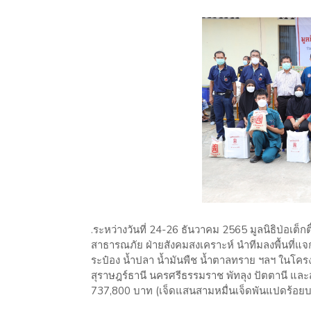
.ระหว่างวันที่ 24-26 ธันวาคม 2565 มูลนิธิป่อเต็
สาธารณภัย ฝ่ายสังคมสงเคราะห์ นำทีมลงพื้นที่แจกจ
ระป๋อง น้ำปลา น้ำมันพืช น้ำตาลทราย ฯลฯ ในโครงกา
สุราษฎร์ธานี นครศรีธรรมราช พัทลุง ปัตตานี และสง
737,800 บาท (เจ็ดแสนสามหมื่นเจ็ดพันแปดร้อยบ