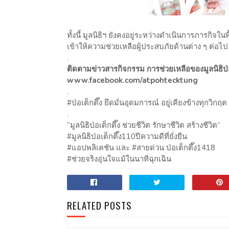
ทั้งนี้ มูลนิธิฯ ยังคงอยู่ระหว่างดำเนินการภารกิจใ
เข้าให้ความช่วยเหลือผู้ประสบภัยด้านต่าง ๆ ต่อไป
.
ติดตามข่าวสารกิจกรรม การช่วยเหลือของมูลนิธิป่อเ
www.facebook.com/atpohtecktung
.
#ป่อเต็กตึ๊ง ยึดมั่นอุดมการณ์ อยู่เคียงข้างทุกวิกฤต
.
“มูลนิธิป่อเต็กตึ๊ง ช่วยชีวิต รักษาชีวิต สร้างชีวิต”
#มูลนิธิป่อเต็กตึ๊ง110ปีความดีที่ยั่งยืน
#แอปพลิเคชัน และ #สายด่วน ป่อเต็กตึ๊ง1418
#ช่วยจริงอุ่นใจแม้ในนาทีฉุกเฉิน
RELATED POSTS