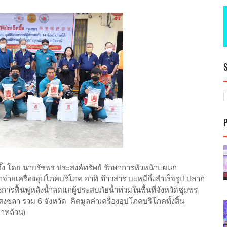
กตึ๊ง โดย นายรัชพร ประสงค์ทรัพย์ รักษาการหัวหน้าแผนก
่ายเครื่องอุปโภคบริโภค อาทิ ข้าวสาร บะหมี่กึ่งสำเร็จรูป ปลาก
รฟื้นฟูหลังน้ำลดแก่ผู้ประสบภัยน้ำท่วมในพื้นที่จังหวัดชุมพร
ขลา รวม 6 จังหวัด คิดมูลค่าเครื่องอุปโภคบริโภคทั้งสิ้น
าทถ้วน)