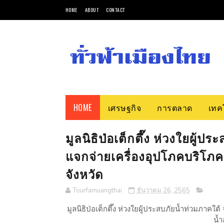
HOME
ABOUT
CONTACT
HOME
เศรษฐกิจ
การตลาด
เทค
มูลนิธิป่อเต็กตึ๊ง ห่วงใยผู้ปร
แจกจ่ายเครื่องอุปโภคบริโภค
จังหวัด
Tourfamuangthai
ธันวาคม 26, 2565
มูลนิธิป่อเต็กตึ๊ง ห่วงใยผู้ประสบภัยน้ำท่วมภาคใต
น้ำ