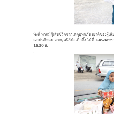
ทั้งนี้ หากมีผู้เสียชีวิตจากเหตุอุทกภัย ญาติของผ
ฌาปนกิจศพ จากมูลนิธิป่อเต็กตึ๊ง ได้ที่
แผนกสาธาร
16.30 น.
.