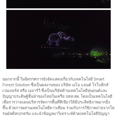
นอกจากนี้ ในนิทรรศการยังจัดแสดงเกี่ยวกับเทคโนโลยี Smart
Forest Solution ซึ่งเป็นผลงานของ บริษัท เอไอ แอนด์ โรโบติกส์
เวนเจอร์ส หรือ เออาร์วี ซึ่งเป็นบริษัทด้านเทคโนโลยีหุ่นยนต์และ
ปัญญาประดิษฐ์ชั้นนำของไทยในเครือ ปตท.สผ. โดยเป็นเทคโนโลยี
เพื่อการวางแผนบริหารจัดการพื้นที่สีเขียวให้มีประสิทธิภาพมากยิ่ง
ขึ้น ด้วยการผสานเทคโนโลยีดาวเทียม ร่วมกับการใช้ภาพถ่ายจากโด
รนมัลติสเปกตรัม และนำข้อมูลมาวิเคราะห์ด้วยเทคโนโลยีปัญญา