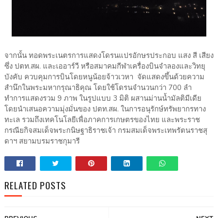
จากนั้น ทอดพระเนตรการแสดงโดรนแปรอักษรประกอบ แสง สี เสียง
ซึ่ง ปตท.สผ. และเออาร์วี หรือสมาคมกีฬาเครื่องบินจำลองและวิทยุ
บังคับ ควบคุมการบินโดยหนูน้อยจ้าวเวหา จัดแสดงขึ้นด้วยความ
สำนึกในพระมหากรุณาธิคุณ โดยใช้โดรนจำนวนกว่า 700 ลำ
ทำการแสดงรวม 9 ภาพ ในรูปแบบ 3 มิติ ผสานม่านน้ำมัลติมีเดีย
โดยนำเสนอความมุ่งมั่นของ ปตท.สผ. ในการอนุรักษ์ทรัพยากรทาง
ทะเล รวมถึงเทคโนโลยีเพื่อภาคการเกษตรของไทย และพระราช
กรณียกิจสมเด็จพระกนิษฐาธิราชเจ้า กรมสมเด็จพระเทพรัตนราชสุ
ดาฯ สยามบรมราชกุมารี
RELATED POSTS