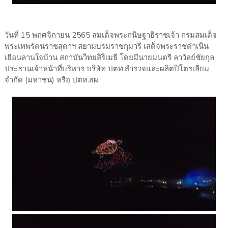
วันที่ 15 พฤศจิกายน 2565 สมเด็จพระกนิษฐาธิราชเจ้า กรมสมเด็จ
พระเทพรัตนราชสุดาฯ สยามบรมราชกุมารี เสด็จพระราชดำเนิน
เยือนลานใจบ้าน สถาบันวิทยสิริเมธี โดยมีนายมนตรี ลาวัลย์ชัยกุล
ประธานเจ้าหน้าที่บริหาร บริษัท ปตท.สำรวจและผลิตปิโตรเลียม
จำกัด (มหาชน) หรือ ปตท.สผ.