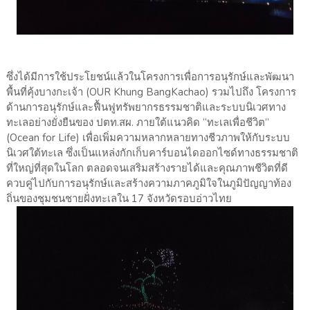
ซึ่งได้มีการใช้ประโยชน์แล้วในโครงการเพื่อการอนุรักษ์และพัฒนา
พื้นที่คุ้งบางกะเจ้า (OUR Khung BangKachao) รวมไปถึง โครงการ
ด้านการอนุรักษ์และฟื้นฟูทรัพยากรธรรมชาติและระบบนิเวศทาง
ทะเลอย่างยั่งยืนของ ปตท.สผ. ภายใต้แนวคิด “ทะเลเพื่อชีวิต”
(Ocean for Life) เพื่อเพิ่มความหลากหลายทางชีวภาพให้กับระบบ
นิเวศใต้ทะเล ซึ่งเป็นแหล่งกักเก็บคาร์บอนไดออกไซด์ทางธรรมชาติ
ที่ใหญ่ที่สุดในโลก ตลอดจนเสริมสร้างรายได้และคุณภาพชีวิตที่ดี
ควบคู่ไปกับการอนุรักษ์และสร้างความภาคภูมิใจในภูมิปัญญาท้อง
ถิ่นของชุมชนชายฝั่งทะเลใน 17 จังหวัดรอบอ่าวไทย