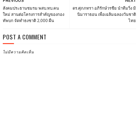
PREVIOUS
NEXT
สังคมประธานชมรม พสบ.ทบ.คน
ดร.ศุภภทรา อภิรักษ์วรชีย นำทีมวิ่ง มิ
ใหม่ สานต่อโครงการสำคัญของกอง
นิมาราธอน เพื่อเฉลิมฉลองวันชาติ
ทัพบก จัดทำธงชาติ 2,000 ผืน
ไทย
POST A COMMENT
ไม่มีความคิดเห็น